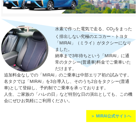
水素で作った電気で走る、CO
をまった
2
く排出しない究極のエコカー・トヨタ
「MIRAI」（ミライ）がタクシーになり
ました。
納車まで3年待ちという「MIRAI」に通
常のタクシー(普通車)料金でご乗車いた
だけます。
追加料金なしでの「MIRAI」のご乗車は中部エリア初の試みです。
名タクでは「MIRAI」を3台導入し、そのうち2台をタクシー(普通
車)として登録し、予約制でご乗車を承っております。
人生、ご家族の「ハレの日」など特別な日の演出としても、この機
会にぜひお気軽にご利用ください。
MIRAI公式サイトへ