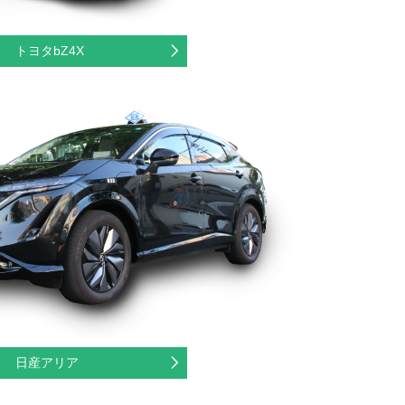
トヨタbZ4X
日産アリア