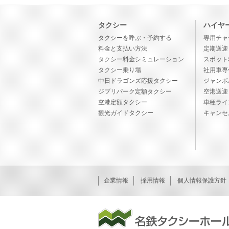
タクシー
ハイヤ
タクシーを呼ぶ・予約する
専用チャ
料金と支払い方法
定期送迎
タクシー料金シミュレーション
スポット
タクシー乗り場
社用車専
中日ドラゴンズ応援タクシー
ジャンボ
ジブリパーク定額タクシー
空港送迎
空港定額タクシー
車種ライ
観光ガイドタクシー
キャンセ
企業情報
採用情報
個人情報保護方針